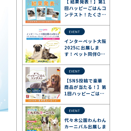
【 結果発表！】第1
回ハッピーごはんコ
ンテスト！たくさん
の愛犬・愛猫たちに
ご参加いただきまし
EVENT
た！
インターペット大阪
2025に出展しま
す！ペット同伴O
K！【2025/6/13〜
6/15】
EVENT
【SNS投稿で豪華
商品が当たる！】第
1回ハッピーごはん
コンテスト開催！
EVENT
代々木公園わんわん
カーニバル出展しま