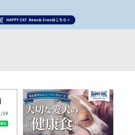
】
9/19